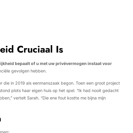
id Cruciaal Is
ijkheid bepaalt of u met uw privévermogen instaat voor
anciële gevolgen hebben.
r die in 2019 als eenmanszaak begon. Toen een groot project
tond plots haar eigen huis op het spel. “Ik had nooit gedacht
bben,” vertelt Sarah. “Die ene fout kostte me bijna mijn
n
rmen: