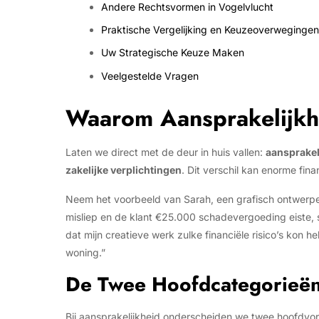
Andere Rechtsvormen in Vogelvlucht
Praktische Vergelijking en Keuzeoverwegingen
Uw Strategische Keuze Maken
Veelgestelde Vragen
Waarom Aansprakelijkhe
Laten we direct met de deur in huis vallen:
aansprakel
zakelijke verplichtingen
. Dit verschil kan enorme fin
Neem het voorbeeld van Sarah, een grafisch ontwerpe
misliep en de klant €25.000 schadevergoeding eiste, s
dat mijn creatieve werk zulke financiële risico’s kon he
woning.”
De Twee Hoofdcategorieë
Bij aansprakelijkheid onderscheiden we twee hoofdvo